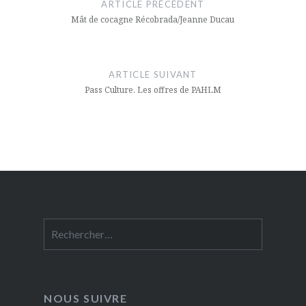
de
ARTICLE PRÉCÉDENT
l’article
Mât de cocagne Récobrada/Jeanne Ducau
ARTICLE SUIVANT
Pass Culture. Les offres de PAHLM
Rechercher :
NOUS SUIVRE